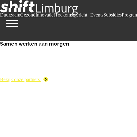
Duurzaam
Gezond
Innovatief
Toekomstgericht
Events
Subsidies
Progra
Samen werken aan morgen
Bekijk onze partners