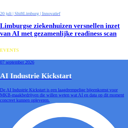
20 juli | ShiftLimburg | Innovatief
Limburgse ziekenhuizen versnellen inzet
van AI met gezamenlijke readiness scan
EVENTS
07 september 2026
AI Industrie Kickstart
De AI Industrie Kickstart is een laagdrempelige bijeenkomst voor
MKB-maakbedrijven die willen weten wat AI en data op dit moment
concreet kunnen opleveren.