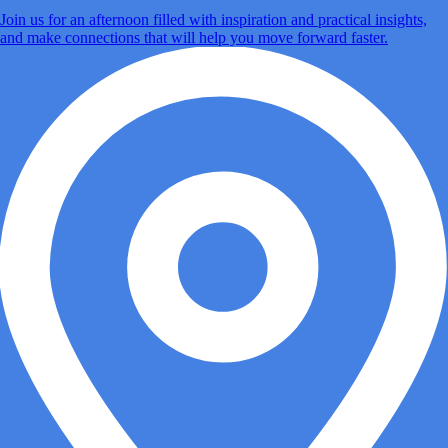
Join us for an afternoon filled with inspiration and practical insights,
and make connections that will help you move forward faster.