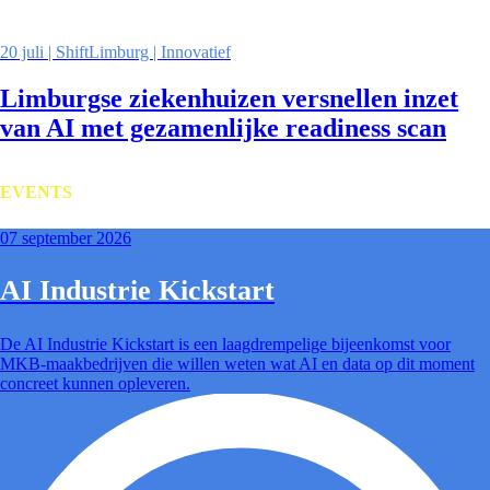
20 juli | ShiftLimburg | Innovatief
Limburgse ziekenhuizen versnellen inzet
van AI met gezamenlijke readiness scan
EVENTS
07 september 2026
AI Industrie Kickstart
De AI Industrie Kickstart is een laagdrempelige bijeenkomst voor
MKB-maakbedrijven die willen weten wat AI en data op dit moment
concreet kunnen opleveren.