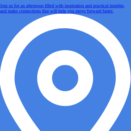
Join us for an afternoon filled with inspiration and practical insights,
and make connections that will help you move forward faster.