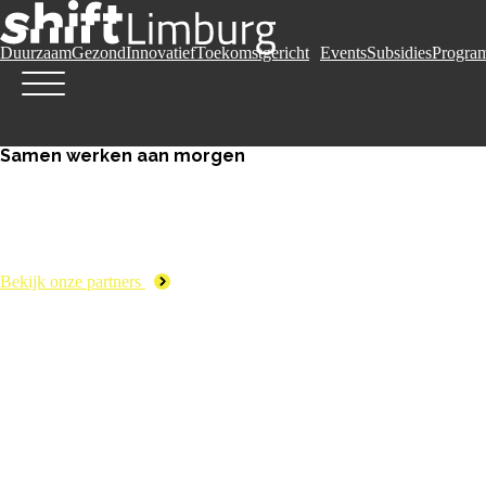
Duurzaam
Gezond
Innovatief
Toekomstgericht
Events
Subsidies
Progra
Samen werken aan morgen
Bekijk onze partners