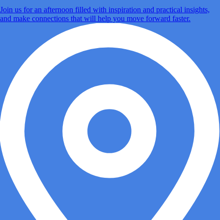
Join us for an afternoon filled with inspiration and practical insights,
and make connections that will help you move forward faster.