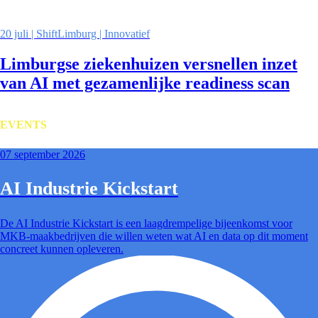
20 juli | ShiftLimburg | Innovatief
Limburgse ziekenhuizen versnellen inzet
van AI met gezamenlijke readiness scan
EVENTS
07 september 2026
AI Industrie Kickstart
De AI Industrie Kickstart is een laagdrempelige bijeenkomst voor
MKB-maakbedrijven die willen weten wat AI en data op dit moment
concreet kunnen opleveren.