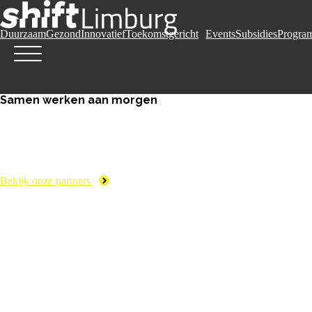
Duurzaam
Gezond
Innovatief
Toekomstgericht
Events
Subsidies
Progra
Samen werken aan morgen
Bekijk onze partners