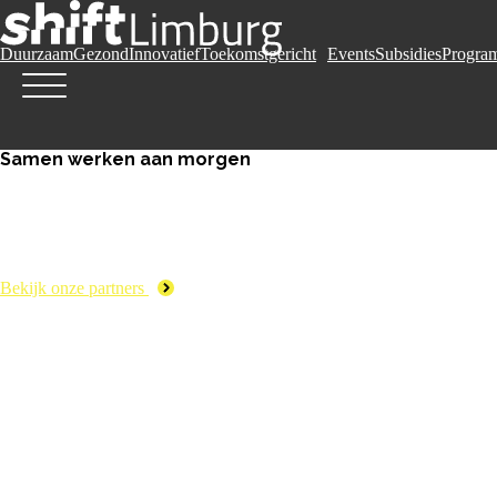
Duurzaam
Gezond
Innovatief
Toekomstgericht
Events
Subsidies
Progra
Samen werken aan morgen
Bekijk onze partners