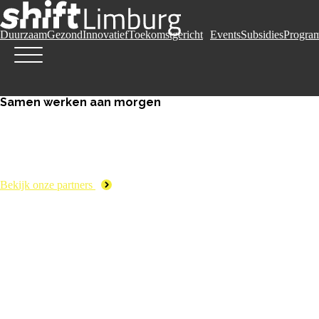
Duurzaam
Gezond
Innovatief
Toekomstgericht
Events
Subsidies
Progra
Samen werken aan morgen
Bekijk onze partners