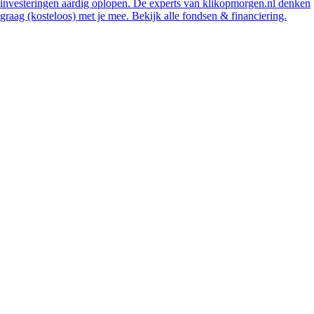
investeringen aardig oplopen. De experts van klikopmorgen.nl denken
graag (kosteloos) met je mee. Bekijk alle fondsen & financiering.