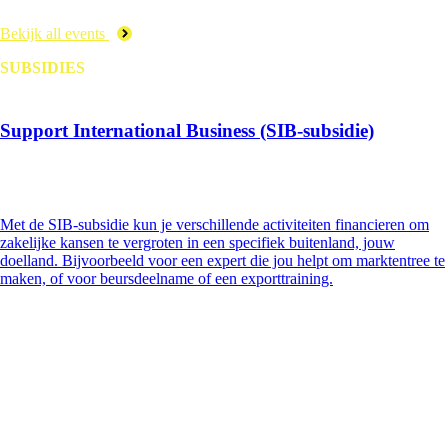
Bekijk all events
SUBSIDIES
Support International Business (SIB-subsidie)
Met de SIB-subsidie kun je verschillende activiteiten financieren om
zakelijke kansen te vergroten in een specifiek buitenland, jouw
doelland. Bijvoorbeeld voor een expert die jou helpt om marktentree te
maken, of voor beursdeelname of een exporttraining.