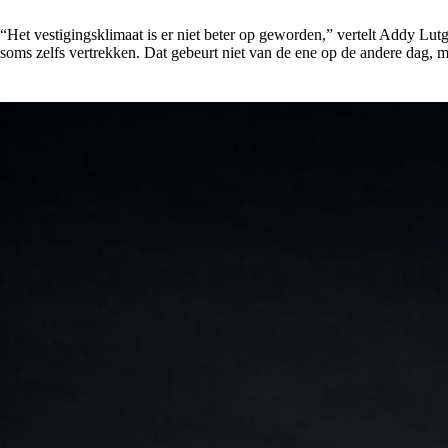
“Het vestigingsklimaat is er niet beter op geworden,” vertelt Addy Lu
soms zelfs vertrekken. Dat gebeurt niet van de ene op de andere dag, m