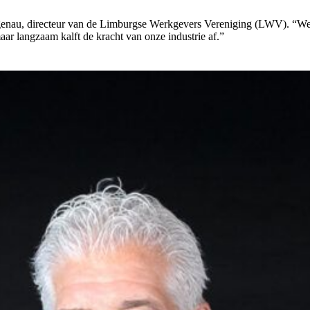
tgenau, directeur van de Limburgse Werkgevers Vereniging (LWV). “We zi
aar langzaam kalft de kracht van onze industrie af.”