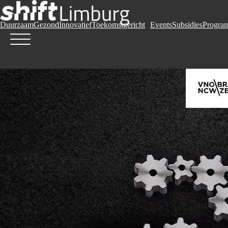
Duurzaam
Gezond
Innovatief
Toekomstgericht
Events
Subsidies
Progra